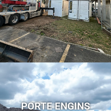
Nos camions plateau équipés de grue de 24 tonnes allient
polyvalence et capacité de levage pour faciliter le
transfert et la manipulation de vos engins sur les
chantiers.
VOIR LES SERVICES
PORTE ENGINS