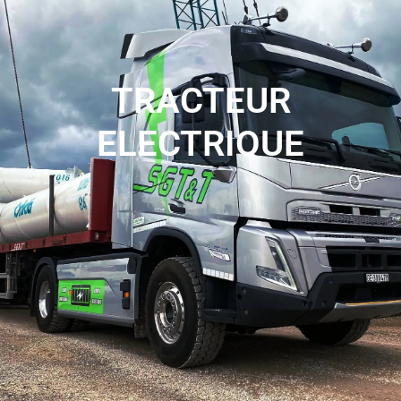
TRACTEUR
ELECTRIQUE
Le tracteur électrique jusqu'à 44 tonnes offre une solution
de transport puissante et respectueuse de
l'environnement, alliant performance et durabilité pour
répondre aux besoins de vos projets de transport.