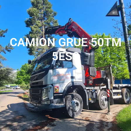
CAMION GRUE 50TM
5ESS
Avec nos camions grue de 50 tonnes, nous vous offrons
une capacité de levage puissante et polyvalente pour vos
opérations de transport et de manutention sur les
chantiers les plus exigeants.