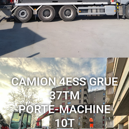
VOIR LES SERVICES
CAMION 4ESS GRUE
37TM
PORTE-MACHINE
10T