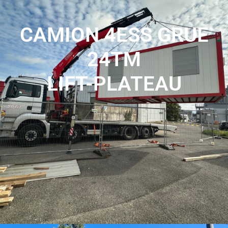
CAMION 4ESS GRUE
24TM
LIFT-PLATEAU
Nos camions grue de 24 tonnes offrent une solution de
levage et de manutention précise et fiable, répondant aux
besoins de transport et de levage de charges moyennes
sur vos chantiers.