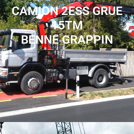
CAMION 2ESS GRUE
15TM
BENNE GRAPPIN
Les camions-grues 2 essieux avec grappin combinent la
polyvalence d'une grue et la fonctionnalité d'un grappin
pour faciliter le levage et le transport de charges sur les
chantiers.